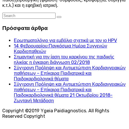
κ.τ.λ.) και η εφηβική ιατρική.
Πρόσφατα άρθρα
Ερωτηματολόγιο για εμβόλιο σχετικά με τον ιο HPV
14 Φεβρουαρίου:Παγκόσμια Ημέρα Συγγενών
Καρδιοπαθειών
Σημαντική για την ίαση του καρκίνου της παιδικής
ηλικίας η έγκαιρη διάγνωση 02/2018
Σύγχρονη Πρόληψη και Αντιμετώπιση Καρδιαγγειακών
παθήσεων – Επίκαιρα Παιδιατρικά και
Παιδοκαρδιολογικά θέματα
Σύγχρονη Πρόληψη και Αντιμετώπιση Καρδιαγγειακών
παθήσεων – Επίκαιρα Παιδιατρικά και
Παιδοκαρδιολογικά θέματα 21 Οκτωβρίου 2018-
Ζωντανή Μετάδοση
Copyright ©2019 Υgeia Paidiagnostics. All Rights
Reserved Copyright