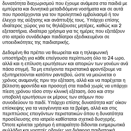
δυνατότητα διαχωρισμού που έχουμε ανάμεσα στα παιδιά με
εμπύρετα και δυνητικά μεταδιδόμενα νοσήματα και σε αυτά
που προσέρχονται για τον προληπτικό εμβολιασμό ή τον
έλεγχο της αύξησης και ανάπτυξής τους. Υπάρχει επίσης
ιδιαίτερος χώρος για τις θηλάζουσες μητέρες, καθώς και 2
εξεταστήρια, ιδιαίτερα χρήσιμα για τις ημέρες που εξετάζουν
στο ιατρείο συνάδελφοι παιδίατροι εξειδικευμένοι σε
υποειδικότητες της παιδιατρικής.
Δεδομένη θα πρέπει να θεωρείται και η τηλεφωνική
υποστήριξη για κάθε επείγουσα περίπτωση όλο το 24 ωρο,
αλλά και η επίλυση ερωτήσεων και αποριών των γονέων ανά
πάσα στιγμή. Τα μη επείγοντα περιστατικά φροντίζουμε να
εξυπηρετούνται κατόπιν ραντεβού, ώστε να μειώνεται ο
χρόνος αναμονής πριν την εξέταση, αλλά και να παρέχεται η
βέλτιστη φροντίδα και προσοχή στα παιδιά χωρίς να υπάρχει
πίεση χρόνου τόσο στην κλινική εξέταση, όσο και στην
υποβολή ερωτήσεων εκ μέρους των ατόμων που
συνοδεύουν το παιδί. Υπάρχει επίσης δυνατότητα κατ’ οίκον
επίσκεψης για τα νεογέννητα και τα βρέφη, αλλά και στις
περιπτώσεις επειγόντων περιστατικών όπου η δυνατότητα
προσέλευσης στο ιατρείο καθίσταται σχετικά δυσχερής.
Όποτε κρίνεται χρήσιμο ή απαραίτητο δίδονται ενημερωτικά
φυλλάδια και γραπτές οδηγίες για διάφορα παιδιατρικά