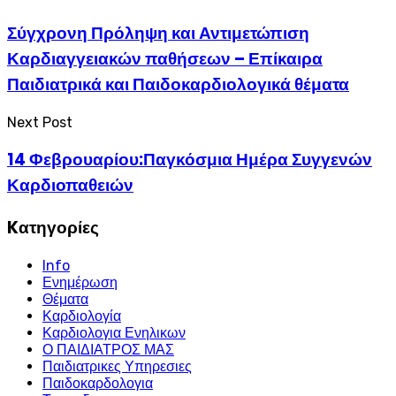
Σύγχρονη Πρόληψη και Αντιμετώπιση
Καρδιαγγειακών παθήσεων – Επίκαιρα
Παιδιατρικά και Παιδοκαρδιολογικά θέματα
Next Post
14 Φεβρουαρίου:Παγκόσμια Ημέρα Συγγενών
Καρδιοπαθειών
Kατηγορίες
Info
Ενημέρωση
Θέματα
Καρδιολογία
Καρδιολογια Ενηλικων
Ο ΠΑΙΔΙΑΤΡΟΣ ΜΑΣ
Παιδιατρικες Υπηρεσιες
Παιδοκαρδολογια