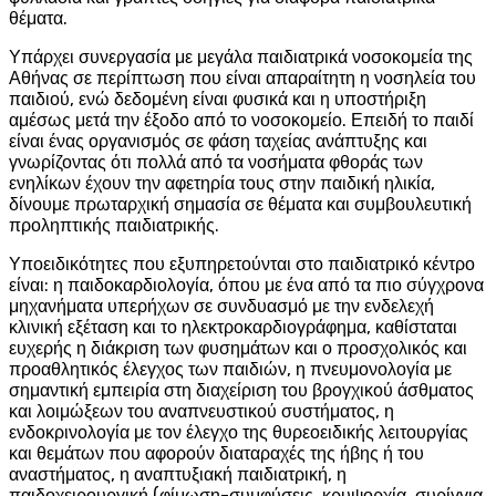
θέματα.
Υπάρχει συνεργασία με μεγάλα παιδιατρικά νοσοκομεία της
Αθήνας σε περίπτωση που είναι απαραίτητη η νοσηλεία του
παιδιού, ενώ δεδομένη είναι φυσικά και η υποστήριξη
αμέσως μετά την έξοδο από το νοσοκομείο. Επειδή το παιδί
είναι ένας οργανισμός σε φάση ταχείας ανάπτυξης και
γνωρίζοντας ότι πολλά από τα νοσήματα φθοράς των
ενηλίκων έχουν την αφετηρία τους στην παιδική ηλικία,
δίνουμε πρωταρχική σημασία σε θέματα και συμβουλευτική
προληπτικής παιδιατρικής.
Υποειδικότητες που εξυπηρετούνται στο παιδιατρικό κέντρο
είναι: η παιδοκαρδιολογία, όπου με ένα από τα πιο σύγχρονα
μηχανήματα υπερήχων σε συνδυασμό με την ενδελεχή
κλινική εξέταση και το ηλεκτροκαρδιογράφημα, καθίσταται
ευχερής η διάκριση των φυσημάτων και ο προσχολικός και
προαθλητικός έλεγχος των παιδιών, η πνευμονολογία με
σημαντική εμπειρία στη διαχείριση του βρογχικού άσθματος
και λοιμώξεων του αναπνευστικού συστήματος, η
ενδοκρινολογία με τον έλεγχο της θυρεοειδικής λειτουργίας
και θεμάτων που αφορούν διαταραχές της ήβης ή του
αναστήματος, η αναπτυξιακή παιδιατρική, η
παιδοχειρουργική (φίμωση-συμφύσεις, κρυψορχία, συρίγγια